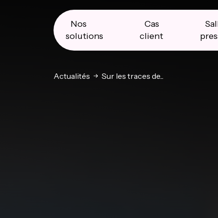
Skip
Skip
Skip
to
to
to
primary
main
primary
Nos
Cas
Sal
navigation
content
sidebar
solutions
client
pres
Actualités
Sur les traces de...