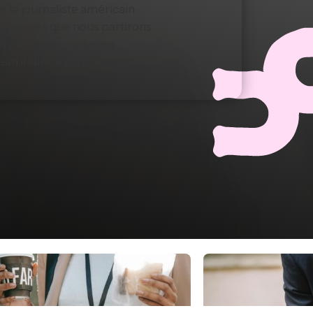
r le journaliste américain
 les routes que nous partirons
 invitons des centaines
éan indien à Zanzibar, aux