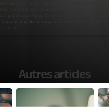
les rives du lac Tanganyika que Livingstone est retrouvé pa
nisateur de safaris éponyme, la société Tanganyika, c’est sur
how qui passe par Paris, Marseille, Bruxelles, et Lyon. Nous
ne opération séduction organisée pour la Tanzanie. De l’oc
n va rêver…
Autres articles