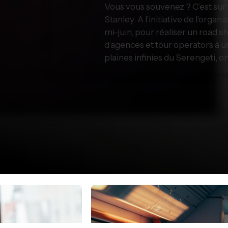
Vous vous souvenez ? C’est sur 
Stanley. A l’initiative de l’orga
mi-juin, pour réaliser un road s
d’agences et tour operators à u
plaines infinies du Serengeti, o