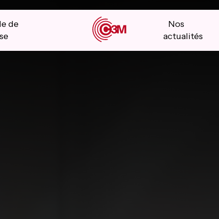
le de
Nos
se
actualités