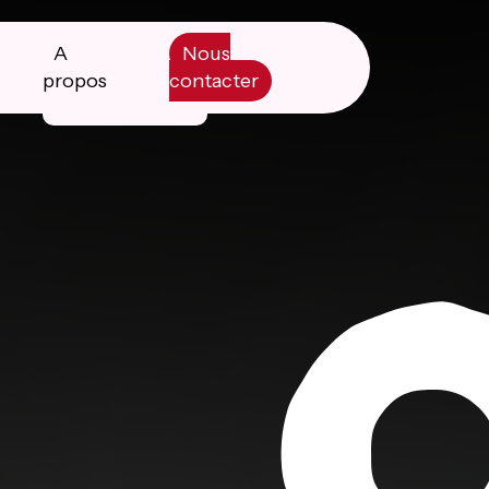
A
Nous
propos
contacter
Manifesto
Livre blanc