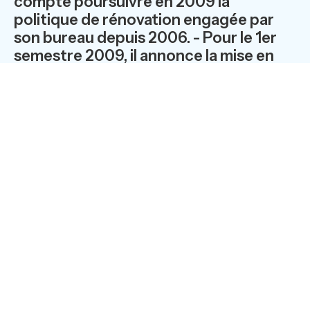
compte poursuivre en 2009 la
politique de rénovation engagée par
son bureau depuis 2006. - Pour le 1er
semestre 2009, il annonce la mise en
place, via son site Internet, d’une plate-
forme collaborative. Son objectif est
de faciliter la communication et les
relations d’affaires entre ses membres,
et la mise en place d’un partenariat
avec une structure destinée à
renseigner et à assister les adhérents
sur toutes les questions liées à la
transmission d’entreprises.