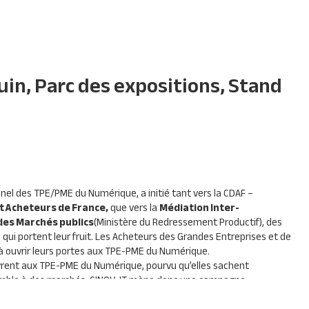
juin, Parc des expositions, Stand
nnel des
TPE
/PME du Numérique, a initié tant vers la
CDAF
–
t Acheteurs de France,
que vers la
Médiation Inter-
des Marchés publics
(Ministère du Redressement Productif), des
 qui portent leur fruit. Les Acheteurs des Grandes Entreprises et de
à ouvrir leurs portes aux
TPE
-
PME
du Numérique.
vrent aux
TPE
-
PME
du Numérique, pourvu qu’elles sachent
emble à des marchés.
CINOV
-IT mène donc une campagne
 étant présent sur de nombreux salons et forums en France.