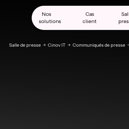
Skip
Skip
Skip
to
to
to
primary
main
primary
Nos
Cas
Sal
navigation
content
sidebar
solutions
client
pres
Salle de presse
Cinov IT
Communiqués de presse