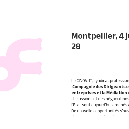
Montpellier, 4 
28
Le
CINOV
-IT, syndicat professio
Compagnie des Dirigeants e
entreprises et la Médiation 
discussions et des négociations
l’Etat sont aujourd’hui amenés 
De nouvelles opportunités s’ou
s’organiser pour répondre ens
d’informations de proximité en