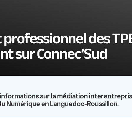
at professionnel des T
nt sur Connec’Sud
nformations sur la médiation interentrepri
du Numérique en Languedoc-Roussillon.