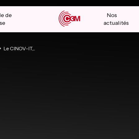
le de
Nos
se
actualités
Le CINOV-IT,...