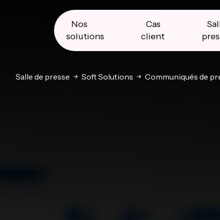
Skip
Skip
Skip
to
to
to
primary
main
primary
Nos
Cas
Sal
navigation
content
sidebar
solutions
client
pres
Salle de presse
Soft Solutions
Communiqués de pr