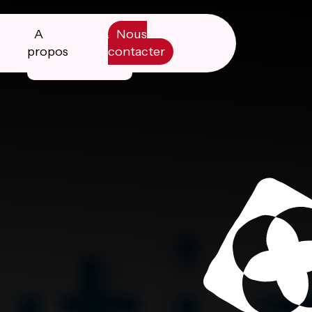
A
Nous
propos
contacter
Manifesto
Livre blanc