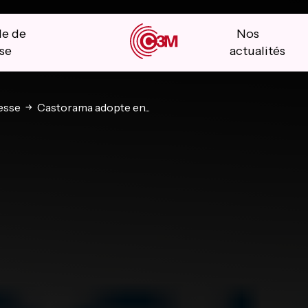
le de
Nos
se
actualités
esse
Castorama adopte en...