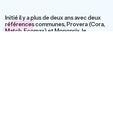
Initié il y a plus de deux ans avec deux
références communes, Provera (Cora,
Match, Ecomax) et Monoprix, le
partenariat entre Soft Solutions et Sun
Microsystems prend une nouvelle
dimension Soft Solutions, qui a étendu
son expansion en Amérique et en Asie,
s’appuie sur le réseau mondial de Sun
pour renforcer l’implantation
internationale de ses solutions. Sun
bénéficie de son côté de l’expertise de
Soft Solutions auprès de ses clients du
secteur de la distribution.