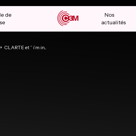
le de
Nos
se
actualités
CLARTE et ” i’m in...