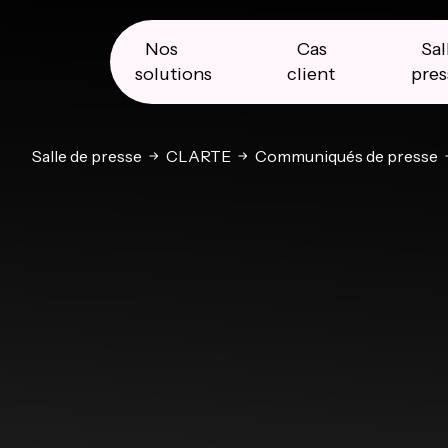
Skip
Skip
Skip
to
to
to
primary
main
primary
Nos
Cas
Sal
navigation
content
sidebar
solutions
client
pres
Salle de presse
CLARTE
Communiqués de presse