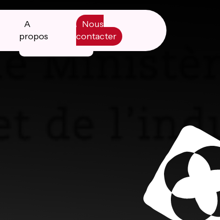
A
Nous
propos
contacter
Manifesto
Livre blanc