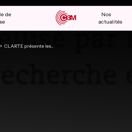
le de
Nos
se
actualités
CLARTE présente les...