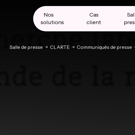
Skip
Skip
Skip
to
to
to
primary
main
primary
Nos
Cas
Sal
navigation
content
sidebar
solutions
client
pres
Salle de presse
CLARTE
Communiqués de presse