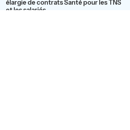
élargie de contrats Santé pour les TNS
et les salariés.
Un leitmotiv : du choix pour répondre aux
besoins de tous les assurés
La gamme
TNS
de
CIPRES
vie est la seule offre sur
le marché permettant aux
TNS
de conserver leur
niveau de garanties tout en optimisant la
déductibilité de la cotisation.
CIPR
ÉS vie propose une vaste gamme de produits