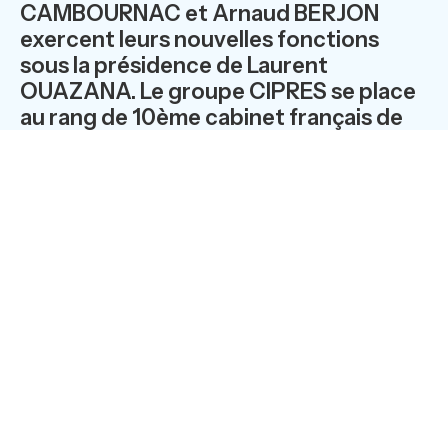
CAMBOURNAC et Arnaud BERJON
exercent leurs nouvelles fonctions
sous la présidence de Laurent
OUAZANA. Le groupe CIPRES se place
au rang de 10ème cabinet français de
courtage, spécialisé en assurances de
personnes / 170 salariés / 140 M€ de
collecte en 2013.
François Xavier LE MENN