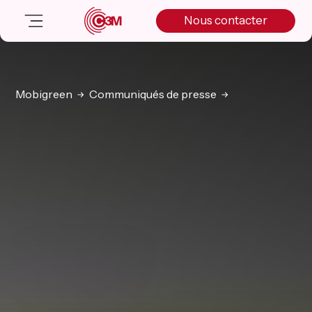
Skip
Skip
Skip
Nous contacter
to
to
to
primary
main
primary
navigation
content
sidebar
Nos solutions
Cas client
Mobigreen
Communiqués de presse
Salle de presse
Nos actualités
A propos
Manifesto
Livre blanc
Nous contacter