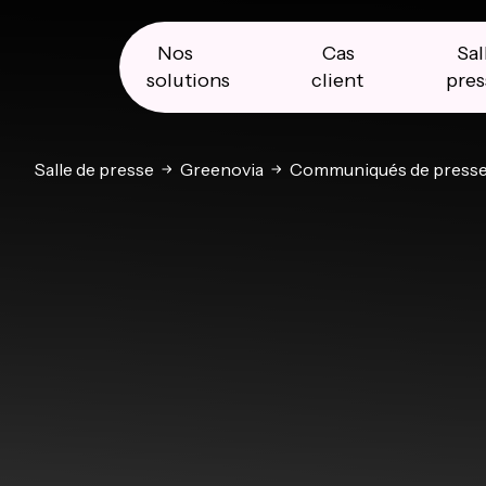
Skip
Skip
Skip
to
to
to
primary
main
primary
Nos
Cas
Sal
navigation
content
sidebar
solutions
client
pres
Salle de presse
Greenovia
Communiqués de press