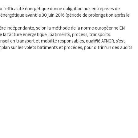
r l’efficacité énergétique donne obligation aux entreprises de
e énergétique avant le 30 juin 2016 (période de prolongation après le
anière indépendante, selon la méthode de la norme européenne EN
la facture énergétique : bâtiments, process, transports.
nseil en transport et mobilité responsables, qualifié
AFNOR
, s’est
 plan sur les volets bâtiments et procédés, pour offrir l’un des audits
nts du marché. Elle accompagne les entreprises pour répondre à
e véritables leviers d’optimisation de leur facture énergétique :
nels, pour un retour sur investissement immédiat.
rice Commerciale de Greenovia, explique : «
Greenovia a capitalisé une
us de 7 000 véhicules
rien qu’en 2015 : véhicules de service et de
 et autocars. Comme la mobilité arrive en
deuxième poste de coût
rventions à l’occasion de ces audits énergétiques obligatoires,
ur des économies immédiates et tangibles : nous observons en
issement dès la première année, avec une économie générée
solutions d’éco-mobilité pour