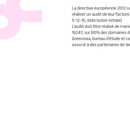
La directive européenne 2012 su
réaliser un audit de leur factur
5-12-15, date butoir initiale)
L’audit doit être réalisé de m
16247, sur 80% des domaines de 
Greenovia, bureau d’étude et co
associé à des partenaires de 1er
énergétiques les plus performa
leurs obligations et identifier d
réalistes, adaptés et opération
Adeline
GOGE
LEFAIVRE
, Direct
grande expérience, et audité
pl
fonction ainsi que poids lourds
dans les organisations, nos inte
débouchent systématiquement s
général
un retour sur invest
de 10% en moyenne.
»
Diagnostics et 