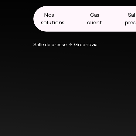
Skip
Skip
Skip
to
to
to
primary
main
primary
Nos
Cas
Sal
navigation
content
sidebar
solutions
client
pres
Salle de presse
Greenovia