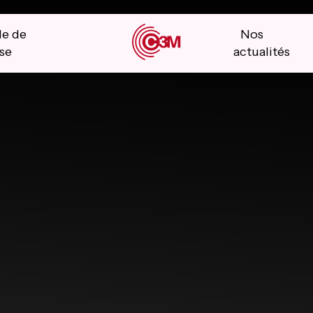
le de
Nos
se
actualités