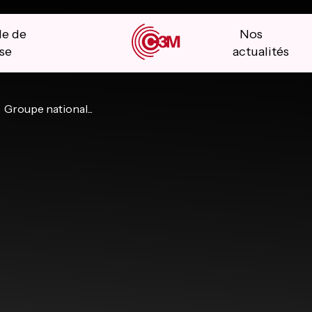
le de
Nos
se
actualités
Groupe national...