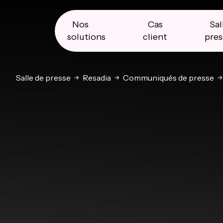
Skip
Skip
Skip
to
to
to
primary
main
primary
Nos
Cas
Sal
navigation
content
sidebar
solutions
client
pres
Salle de presse
Resadia
Communiqués de presse