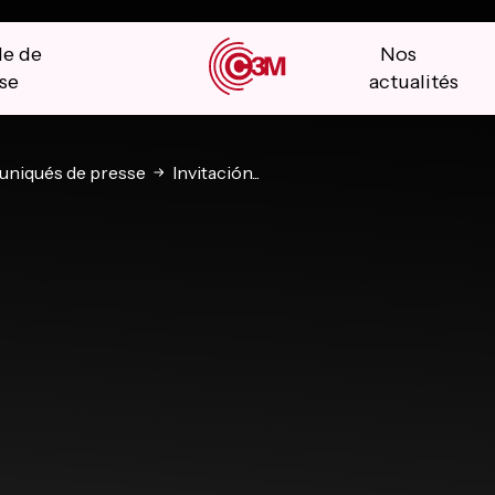
le de
Nos
se
actualités
niqués de presse
Invitación...