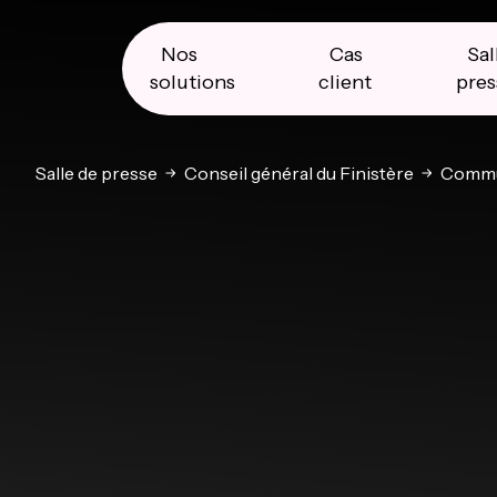
Skip
Skip
Skip
to
to
to
primary
main
primary
Nos
Cas
Sal
navigation
content
sidebar
solutions
client
pres
Salle de presse
Conseil général du Finistère
Commu