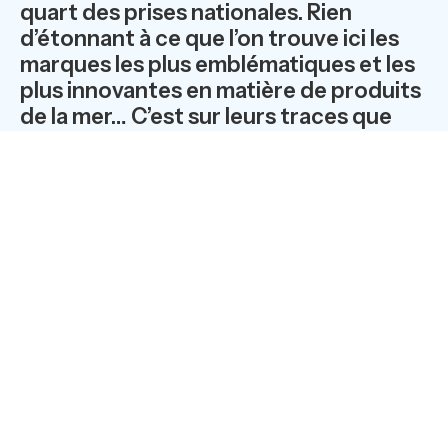
quart des prises nationales. Rien
d’étonnant à ce que l’on trouve ici les
marques les plus emblématiques et les
plus innovantes en matière de produits
de la mer… C’est sur leurs traces que
nous vous convions lors de ce voyage
de presse de 2 jours. Un programme de
visites de sites de production, ponctué
de dîners et déjeuners avec chefs
d’entreprises et pôles de compétitivité.
L’activité de pêche se déploie sur la bordure littorale du