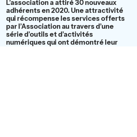
L’association a attiré 30 nouveaux
adhérents en 2020.
Une attractivité
qui récompense les services offerts
par l’Association au travers d’une
série d’outils et d’
activit
é
s
num
ériques qui ont démontré leur
utilité tout au long de la crise
sanitaire.
L’accélération de la stratégie numérique
En fin d’année dernière, l’Association des Entrepreneurs
de l'Uzège Pont du Gard, présidée par Fanny Jorda-