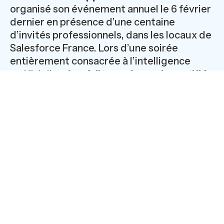
organisé son événement annuel le 6 février
dernier en présence d’une centaine
d’invités professionnels, dans les locaux de
Salesforce France. Lors d’une soirée
entièrement consacrée à l’intelligence
artificielle,
cinq éditeurs français certifiés
Salesforce ont accepté de dévoiler
comment cette technologie leur a
permis de booster leurs solutions métier
et de se réinventer.
Dont,
CBC
DEVELOPPEMENT
, bien entendu, qui a pris
une part active à la programmation et à
l’animation.