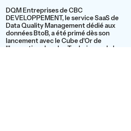
DQM Entreprises de CBC
DEVELOPPEMENT, le service SaaS de
Data Quality Management dédié aux
données BtoB, a été primé dès son
lancement avec le Cube d'Or de
l'Innovation dans les Techniques de la
Relation Client. DQM Entreprises fait le
point sur ses nouveautés 2013.
Couvrant un univers de plus de 9 millions d’entreprises
et