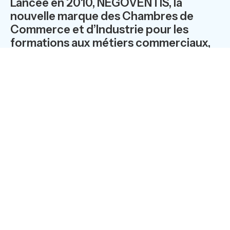
Lancée en 2010, NEGOVENTIS, la
nouvelle marque des Chambres de
Commerce et d’Industrie pour les
formations aux métiers commerciaux,
poursuit son extension, avec une
80ème Chambre de Commerce, celle
de l’Eure, qui vient de s’y affilier.
NEGOVENTIS tisse sa toile, avec 80 CCI dans
le réseau