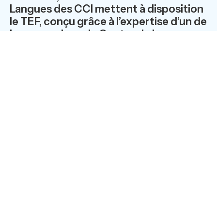
Langues des CCI mettent à disposition
le TEF, conçu grâce à l’expertise d’un de
leurs membres, le Centre de langue
française de la CCIP – Chambre de
commerce et d’industrie de Paris.
Un test à forts enjeux
Un test officiel de connaissance de la langue française
est désormais inclus dans la procédure de
naturalisation (décret du 11 octobre 2011 –
JORF
n°0237