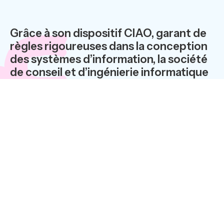
Grâce à son dispositif CIAO, garant de
règles rigoureuses dans la conception
des systèmes d’information, la société
de conseil et d’ingénierie informatique
TELYS apporte une aide précieuse aux
maîtrises d’ouvrage (MOA).?En posant
des bases sans ambiguïté, CIAO facilite
le pilotage des projets informatiques,
dans toutes les phases cruciales de
conception, développement, tests et
recettes.
Entre MOA et MOE : un dialogue de sourd ?