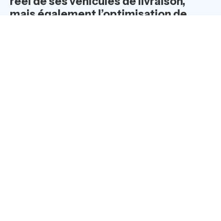
réel de ses véhicules de livraison,
mais également l’optimisation de
toute la gestion de flotte.
Les engagements durables d’un acteur de
la filière alimentaire
Fondée il y a 52 ans, Terres De Cuisine est un acteur
engagé du secteur de la restauration collective,
produisant et livrant quelques 38 000 repas par jour à
des institutions, écoles et collectivités, et à des