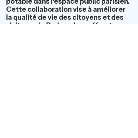
potable dans l'espace public parisien.
Cette collaboration vise à améliorer
la qualité de vie des citoyens et des
visiteurs de Paris en leur offrant un
accès facile et pratique à une eau
parfaitement sûre.
Une histoire d’innovation
Sur le berceau de la fontaine universelle, se sont
penchés
Eau de Paris
aux côtés de la
Ville de Paris,