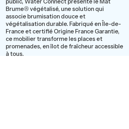
public, Water Connect présente le Mât
Brume® végétalisé, une solution qui
associe brumisation douce et
végétalisation durable. Fabriqué en Île-de-
France et certifié Origine France Garantie,
ce mobilier transforme les places et
promenades, en îlot de fraîcheur accessible
à tous.
Design urbain, modularité et identité
locale
Le dispositif de Water Connect diffuse une
brume fine