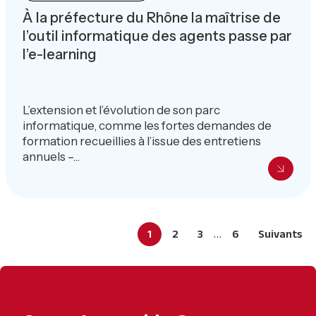
À la préfecture du Rhône la maîtrise de
l’outil informatique des agents passe par
l’e-learning
L’extension et l’évolution de son parc
informatique, comme les fortes demandes de
formation recueillies à l’issue des entretiens
annuels –...
Interim
…
Page
Page
Page
Page
1
2
3
6
Suivants
pages
omitted