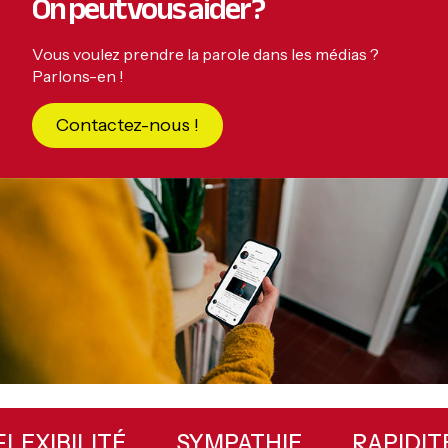
On peut vous aider ?
Vous voulez prendre la parole dans les médias ?
Parlons-en !
Contactez-nous !
Primary
Sidebar
TÉ
FLEXIBILITÉ
SYMPATHIE
R