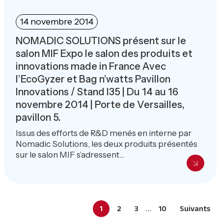
14 novembre 2014
NOMADIC SOLUTIONS présent sur le
salon MIF Expo le salon des produits et
innovations made in France Avec
l’EcoGyzer et Bag n’watts Pavillon
Innovations / Stand I35 | Du 14 au 16
novembre 2014 | Porte de Versailles,
pavillon 5.
Issus des efforts de R&D menés en interne par
Nomadic Solutions, les deux produits présentés
sur le salon MIF s’adressent...
Interim
…
Page
Page
Page
Page
1
2
3
10
Suivants
pages