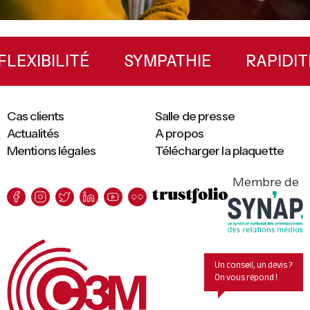
Primary
Sidebar
TÉ
FLEXIBILITÉ
SYMPATHIE
R
Cas clients
Salle de presse
Actualités
A propos
Mentions légales
Télécharger la plaquette
Membre de
Un conseil, un devis ?
On vous répond !