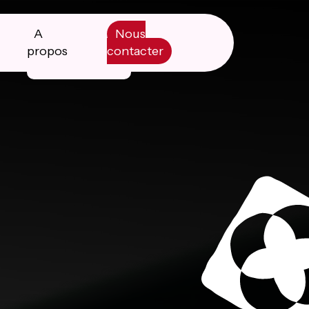
A
Nous
propos
contacter
Manifesto
Livre blanc