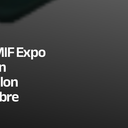
MIF Expo
in
llon
mbre