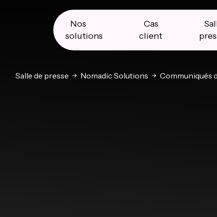
Skip
Skip
Skip
to
to
to
primary
main
primary
Nos
Cas
Sal
navigation
content
sidebar
solutions
client
pres
Salle de presse
Nomadic Solutions
Communiqués d