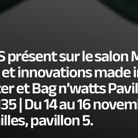
résent sur le salon 
s et innovations made 
er et Bag n’watts Pavi
I35 | Du 14 au 16 nove
lles, pavillon 5.