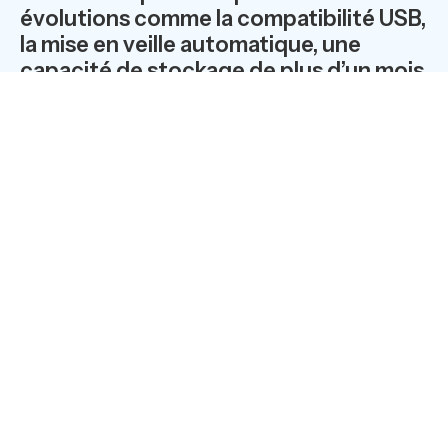
évolutions comme la compatibilité USB,
la mise en veille automatique, une
capacité de stockage de plus d’un mois
de roulage et le lien Bluetooth qui
permet de rendre compatibles des
PDA (Windows Mobile) ou des PC qui
ne possèdent pas d’accéléromètre
et/ou de module GPS
Un outil très simple d'usage