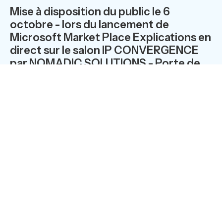
Mise à disposition du public le 6
octobre - lors du lancement de
Microsoft Market Place Explications en
direct sur le salon IP CONVERGENCE
par NOMADIC SOLUTIONS - Porte de
Versailles - Hall 4 - Stand A46 / B47
Cette opportunité est pour
NOMADIC
SOLUTIONS
, le
fruit d’un travail de collaboration mené depuis des
semaines entre Nomadic Solutions et les équipes
dédiées à Kickapps chez Microsoft.
« C’est pour nous la