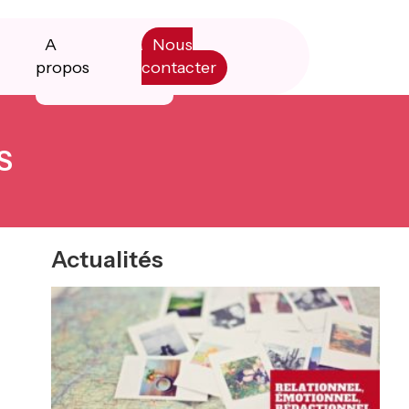
A
Nous
propos
contacter
Manifesto
S
Livre blanc
Primary
Actualités
Sidebar