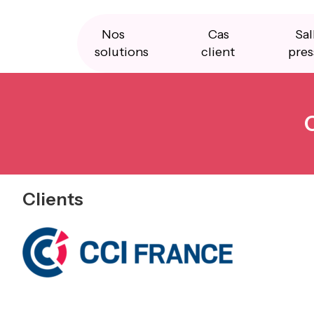
Skip
Skip
Skip
to
to
to
primary
main
primary
Nos
Cas
Sal
navigation
content
sidebar
solutions
client
pres
Clients