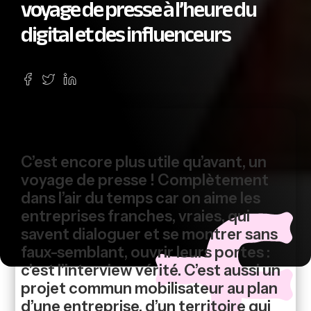
voyage de presse à l’heure du
digital et des influenceurs
C’est encore plus utile qu’avant, un
voyage de presse ! Complètement
dans l’air du temps car on aime les
entreprises franches, vraies, qui
savent dialoguer et se montrer sans
faux-semblant, ouvrir leurs portes :
c’est l’interview vérité. C’est aussi un
projet commun mobilisateur au plan
d’une entreprise, d’un territoire qui