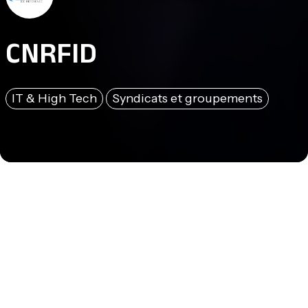
CNRFID
IT & High Tech
Syndicats et groupements
Initié par le Ministère de l’Economie, de l’Industrie et de l’Emploi, le
Centre National de Référence
RFID
(
CNRFID
) facilite l’adoption et
l’appropriation des technologies sans-contact (
RFID
et
NFC
). Il
favorise le déploiement de solutions entre offreurs, utilisateurs
de solutions, institutions et organismes de recherche par : –