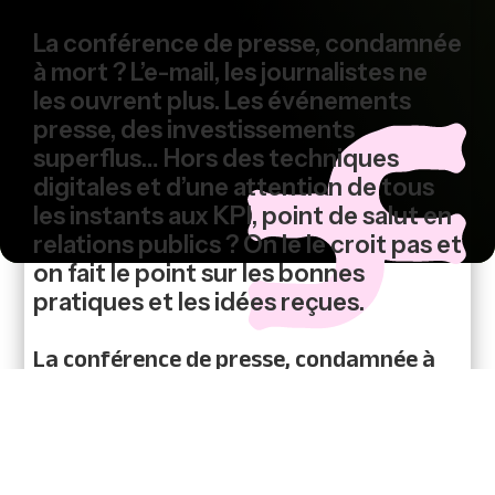
La conférence de presse, condamnée
à mort ? L’e-mail, les journalistes ne
les ouvrent plus. Les événements
presse, des investissements
superflus… Hors des techniques
digitales et d’une attention de tous
les instants aux KPI, point de salut en
relations publics ? On le le croit pas et
on fait le point sur les bonnes
pratiques et les idées reçues.
La conférence de presse, condamnée à
mort !
Plus la peine de vous préparer à cet exercice de
prise de parole en public ! Out. (1) Les raisons
tiennent au budget investi en infrastructure,