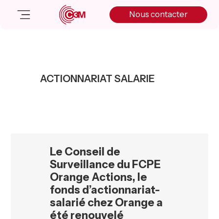
Skip
Skip
Skip
Nous contacter
to
to
to
primary
main
primary
navigation
content
sidebar
Nos solutions
Cas client
ACTIONNARIAT SALARIE
Salle de presse
Nos actualités
A propos
Manifesto
Livre blanc
Le Conseil de
Nous contacter
Surveillance du FCPE
Orange Actions, le
fonds d’actionnariat-
salarié chez Orange a
été renouvelé