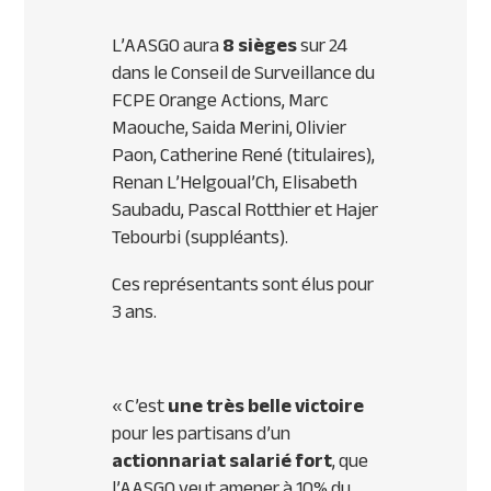
L’AASGO aura
8 sièges
sur 24
dans le Conseil de Surveillance du
FCPE Orange Actions, Marc
Maouche, Saida Merini, Olivier
Paon, Catherine René (titulaires),
Renan L’Helgoual’Ch, Elisabeth
Saubadu, Pascal Rotthier et Hajer
Tebourbi (suppléants).
Ces représentants sont élus pour
3 ans.
« C’est
une très belle victoire
pour les partisans d’un
actionnariat salarié fort
, que
l’AASGO veut amener à 10% du