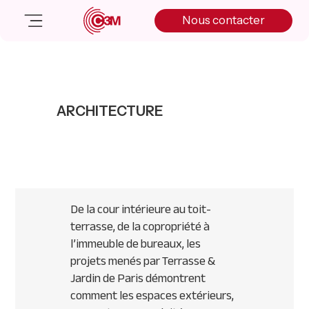
Skip
Skip
Skip
Nous contacter
to
to
to
primary
main
primary
navigation
content
sidebar
Nos solutions
Cas client
ARCHITECTURE
Salle de presse
Nos actualités
A propos
Manifesto
Livre blanc
De la cour intérieure au toit-
Nous contacter
terrasse, de la copropriété à
l’immeuble de bureaux, les
projets menés par Terrasse &
Jardin de Paris démontrent
comment les espaces extérieurs,