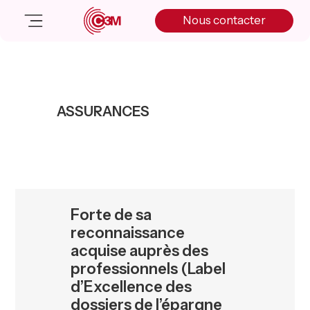
Skip
Skip
Skip
Nous contacter
to
to
to
primary
main
primary
navigation
content
sidebar
Nos solutions
Cas client
ASSURANCES
Salle de presse
Nos actualités
A propos
Manifesto
Livre blanc
Forte de sa
Nous contacter
reconnaissance
acquise auprès des
professionnels (Label
d’Excellence des
dossiers de l’épargne