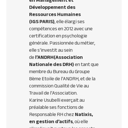
en Management et
Développement des
Ressources Humaines
(
IGS
PARIS
)
, elle élargi ses
compétences en 2012 avec une
certification en psychologie
générale. Passionnée du métier,
elle s’investit au sein
de
l’
ANDRH
(Association
Nationale des
DRH
)
en tant que
membre du Bureau du Groupe
8ème Etoile de l’
ANDRH
, et de la
commission Qualité de Vie au
Travail de l’Association.
Karine Usubelli exerçait au
préalable ses fonctions de
Responsable RH chez
Natixis,
en gestion d’actifs
, où elle