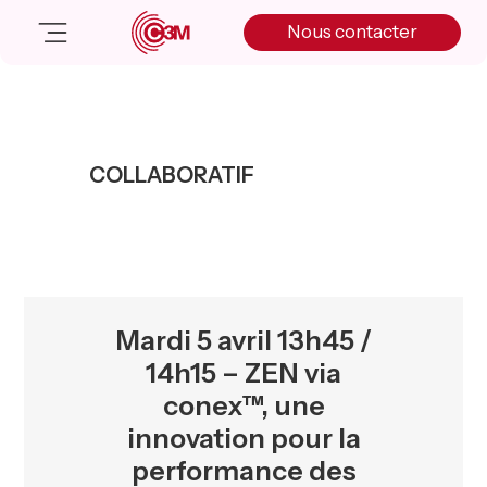
Skip
Skip
Skip
Nous contacter
to
to
to
primary
main
primary
navigation
content
sidebar
Nos solutions
Cas client
COLLABORATIF
Salle de presse
Nos actualités
A propos
Manifesto
Livre blanc
Mardi 5 avril 13h45 /
Nous contacter
14h15 – ZEN via
conex™, une
innovation pour la
performance des