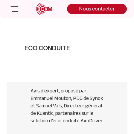
Skip
Skip
Skip
Nous contacter
to
to
to
primary
main
primary
navigation
content
sidebar
Nos solutions
Cas client
ECO CONDUITE
Salle de presse
Nos actualités
A propos
Manifesto
Livre blanc
Avis d’expert, proposé par
Nous contacter
Emmanuel Mouton, PDG de Synox
et Samuel Vals, Directeur général
de Kuantic, partenaires sur la
solution d’écoconduite AxoDriver