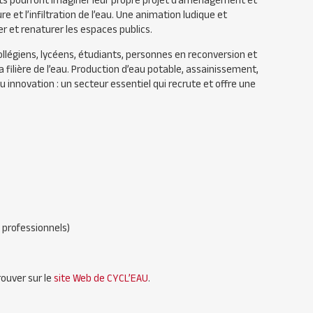
ants pourront imaginer leur propre projet d’aménagement et
et l’infiltration de l’eau. Une animation ludique et
 et renaturer les espaces publics.
collégiens, lycéens, étudiants, personnes en reconversion et
a filière de l’eau. Production d’eau potable, assainissement,
 innovation : un secteur essentiel qui recrute et offre une
x professionnels)
ouver sur le
site Web de CYCL’EAU
.