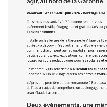
agir, au bord de la Garonne
Vendredi 5 et samedi 6 juin 2026 –
Port Viguerie
Trois mois plus tard, CYCL’EAU donne rendez-vous a
événement festif, pédagogique et gratuit :
Le Villag
l’environnement
.
Installé sur les berges de la Garonne, le Village de l’Ea
curieux
à découvrir l’eau autrement : d’où elle vient,
comment chacun peut agir au quotidien pour la prése
petits et grands, jeux, expositions, conférences acc
locaux, parcours pédagogiques pour les scolaires et 
Le vendredi 5 juin sera dédié aux
scolaires (sur rés
Le samedi 6 juin, le Village ouvrira ses portes à
tous l
« Après une première édition remarquée à Bordeaux, Le
de l’eau un sujet de compréhension et d’engagement c
Jean-Claude Lasserre.
Deux événements, une mê