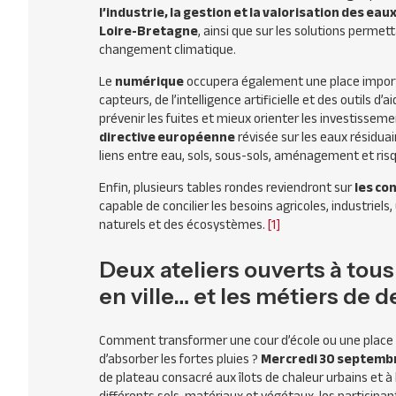
l’industrie, la gestion et la valorisation des eaux
Loire-Bretagne
, ainsi que sur les solutions permett
changement climatique.
Le
numérique
occupera également une place importa
capteurs, de l’intelligence artificielle et des outils d’
prévenir les fuites et mieux orienter les investisseme
directive européenne
révisée sur les eaux résidu
liens entre eau, sols, sous-sols, aménagement et ris
Enfin, plusieurs tables rondes reviendront sur
les co
capable de concilier les besoins agricoles, industriels
naturels et des écosystèmes.
[1]
Deux ateliers ouverts à tou
en ville… et les métiers de 
Comment transformer une cour d’école ou une place de
d’absorber les fortes pluies ?
Mercredi 30 septembr
de plateau consacré aux îlots de chaleur urbains et à 