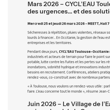
Mars 2026 – CYCL’EAU Toulo
des urgences… et des solut
Mercredi 25 et jeudi 26 mars 2026 –
MEETT
, Hall 7
Sécheresses à répétition, pluies violentes, réseaux s
lourds à financer… En Occitanie, la gestion de l’eau es
entreprises et les territoires.
Pendant deux jours,
CYCL’EAU Toulouse–Occitanie
industriels et acteurs de terrain pour faire le point su
potable, lutte contre les fuites et les pertes sur les 
inondations, sobriété hydrique et innovations industr
besoins en recrutement. Conférences, ateliers prati
rendez-vous, co-construit avec de nombreux partenai
« À Toulouse, nous voulons un rendez-vous utile : par
faire. L’eau concerne tout le monde »
, résume Jean-C
Juin 2026 – Le Village de l’