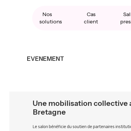
Skip
Skip
Skip
to
to
to
primary
main
primary
Nos
Cas
Sal
navigation
content
sidebar
solutions
client
pres
EVENEMENT
Une mobilisation collective 
Bretagne
Le salon bénéficie du soutien de partenaires institut