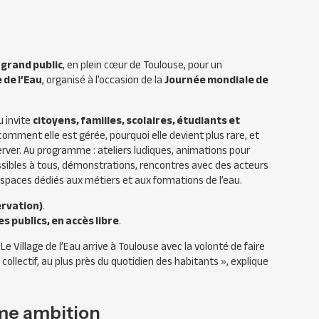
u
grand public
, en plein cœur de Toulouse, pour un
e de l’Eau
, organisé à l’occasion de la
Journée mondiale de
u invite
citoyens, familles, scolaires, étudiants et
 comment elle est gérée, pourquoi elle devient plus rare, et
rver. Au programme : ateliers ludiques, animations pour
essibles à tous, démonstrations, rencontres avec des acteurs
espaces dédiés aux métiers et aux formations de l’eau.
ervation)
.
es publics, en accès libre
.
 Village de l’Eau arrive à Toulouse avec la volonté de faire
ollectif, au plus près du quotidien des habitants »
, explique
me ambition