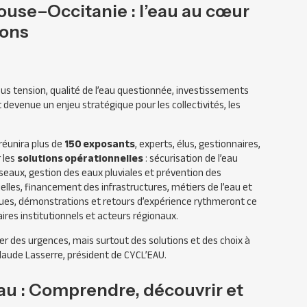
use–Occitanie : l’eau au cœur
ions
ous tension, qualité de l’eau questionnée, investissements
t devenue un enjeu stratégique pour les collectivités, les
réunira plus de
150 exposants
, experts, élus, gestionnaires,
r les
solutions opérationnelles
: sécurisation de l’eau
réseaux, gestion des eaux pluviales et prévention des
ielles, financement des infrastructures, métiers de l’eau et
ques, démonstrations et retours d’expérience rythmeront ce
res institutionnels et acteurs régionaux.
ler des urgences, mais surtout des solutions et des choix à
laude Lasserre, président de CYCL’EAU.
Eau : Comprendre, découvrir et