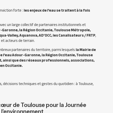
viction forte :
les enjeux de l’eau se traitent à la fois
c un large collectif de partenaires institutionnels et
r-Garonne, la Région Occitanie, Toulouse Métropole,
qua-Valley, Aquanova, AD’OCC, les Canalisateurs / FRTP
,
et acteurs de terrain.
ombreux partenaires du territoire, parmi lesquels
la Mairie de
e l’eau Adour-Garonne, la Région Occitanie, Toulouse
, ainsi que des réseaux professionnels, associations,
en Occitanie.
ts, décisions techniques et gestes du quotidien : à Toulouse,
 cœur de Toulouse pour la Journée
 l’environnement