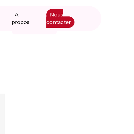
A
Nous
propos
contacter
Primary
Manifesto
Sidebar
Livre blanc