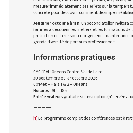
différents sols, matériaux et végétaux, les particip
mesurer immédiatement ses effets sur la température 
concrète pour découvrir comment désimperméabiliser
Jeudi 1er octobre à 11 h
, un second atelier invitera 
familles à découvrir les métiers et les formations de l
protection de la ressource, ingénierie, maintenance ou
grande diversité de parcours professionnels.
Informations pratiques
CYCL’EAU Orléans Centre-Val de Loire
30 septembre et 1er octobre 2026
CO’Met – Halls 1 & 2 – Orléans
Horaires : 9h – 18h
Entrée visiteurs gratuite sur inscription (réservée au
————-
[1]
Le programme complet des conférences est à retr