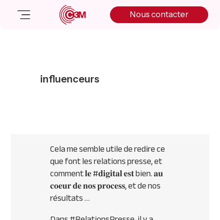
Skip
Skip
Skip
Nous contacter
to
to
to
primary
main
primary
navigation
content
sidebar
Nos solutions
Cas client
influenceurs
Salle de presse
Nos actualités
A propos
Manifesto
Livre blanc
Cela me semble utile de redire ce
Nous contacter
que font les relations presse, et
comment 𝐥𝐞 #𝐝𝐢𝐠𝐢𝐭𝐚𝐥 𝐞𝐬𝐭 bien. 𝐚𝐮
𝐜𝐨𝐞𝐮𝐫 𝐝𝐞 𝐧𝐨𝐬 𝐩𝐫𝐨𝐜𝐞𝐬𝐬, et de nos
résultats …
Dans #RelationsPresse, il y a ….