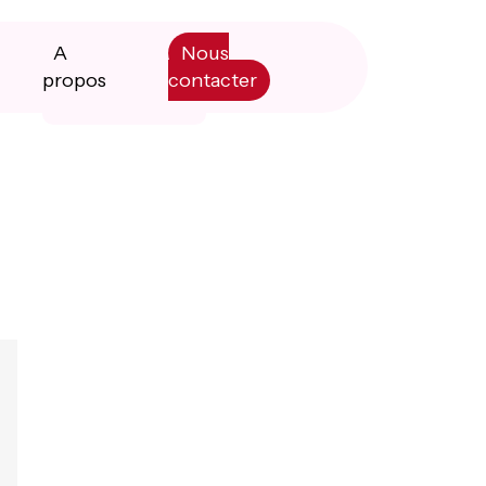
A
Nous
propos
contacter
Primary
Manifesto
Sidebar
Livre blanc