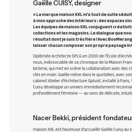
Gaëlle CUISY, designer
« La marque maison XXL m’a tout de suite séduite
à mon approche des intérieurs : des espaces vi
Les équipes de maison XXL conjuguent créativité
collections et les magasins. Le dialogue que no
résultat dont je suis très fière ! Avec BooMerang,
laisser chacun composer son propre paysage inté
Diplômée Architecte DPLG en 2000 de l’École d’Archite
nous, indissociable de sa chronique de la Maison Fra
binôme, qui met en scène la collaboration avec des clie
clés en main. Gaëlle mène dans le quotidien, avec son
cabinet Atelier d’Architecture GplusK, installé à Paris,
Cuisy développe un univers immédiatement reconnaissa
profondément fé­minine — au sens de délicate, intuiti
Nacer Bekki, président fondate
maison XXL est heureuse d’accueillir Gaëlle Cuisy au 