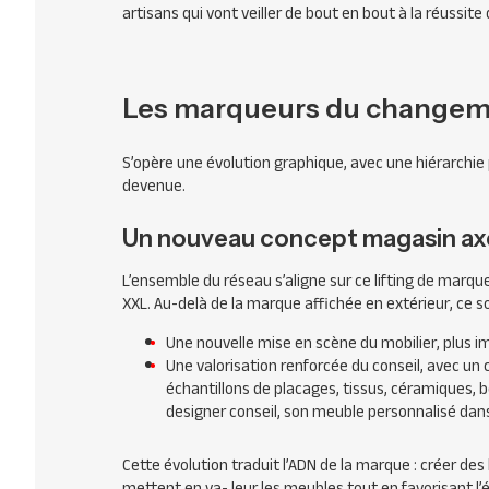
artisans qui vont veiller de bout en bout à la réussite
Les marqueurs du change
S’opère une évolution graphique, avec une hiérarchie pl
devenue.
Un nouveau concept magasin axé 
L’ensemble du réseau s’aligne sur ce lifting de mar
XXL. Au-delà de la marque affichée en extérieur, ce s
Une nouvelle mise en scène du mobilier, plus 
Une valorisation renforcée du conseil, avec un co
échantillons de placages, tissus, céramiques, b
designer conseil, son meuble personnalisé dans
Cette évolution traduit l’ADN de la marque : créer des 
mettent en va- leur les meubles tout en favorisant l