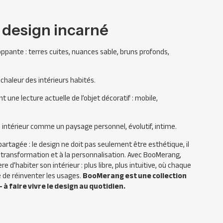
 design incarné
pante : terres cuites, nuances sable, bruns profonds,
 chaleur des intérieurs habités.
une lecture actuelle de l’objet décoratif : mobile,
 intérieur comme un paysage personnel, évolutif, intime.
partagée : le design ne doit pas seulement être esthétique, il
 la transformation et à la personnalisation. Avec BooMerang,
d’habiter son intérieur : plus libre, plus intuitive, où chaque
é de réinventer les usages.
BooMerang est une collection
à faire vivre le design au quotidien.