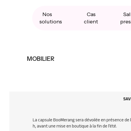
Skip
Skip
Skip
to
to
to
primary
main
primary
Nos
Cas
Sal
navigation
content
sidebar
solutions
client
pres
MOBILIER
SAV
La capsule BooMerang sera dévoilée en présence de 
h, avant une mise en boutique à la fin de l’été.