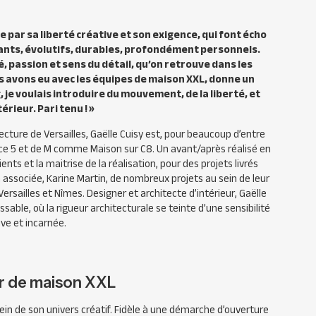
 par sa liberté créa­tive et son exigence, qui font écho
vants, évolutifs, durables, profondément personnels.
, passion et sens du détail, qu’on retrouve dans les
us avons eu avec les équipes de maison XXL, donne un
 je voulais introduire du mou­vement, de la liberté, et
rieur. Pari tenu ! »
cture de Ver­sailles, Gaëlle Cuisy est, pour beaucoup d’entre
nce 5 et de M comme Maison sur C8. Un avant/après réalisé en
nts et la maitrise de la réalisation, pour des projets livrés
 associée, Karine Mar­tin, de nombreux projets au sein de leur
 Versailles et Nîmes. Designer et architecte d’intérieur, Gaëlle
ble, où la rigueur architecturale se teinte d’une sensibilité
ve et incarnée.
ur de maison XXL
sein de son univers créatif. Fidèle à une démarche d’ouverture