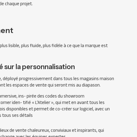
 de chaque projet.
ment
us lisible, plus fluide, plus fidèle à ce que la marque est
sur la personnalisation
que, déployé progressivement dans tous les magasins maison
ont les espaces de vente qui seront mis au diapason.
immersive, ins- pirée des codes du showroom
rner iden- tifié « L’Atelier », qui met en avant tous les
ois disponibles et permet de co-créer sur logiciel, avec un
 tous ses détails
lieux de vente chaleureux, conviviaux et inspirants, qui
’échange avec les équipes expertes.