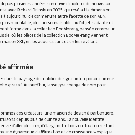
 depuis plu­sieurs années son envie d’explorer de nouveaux
te avec Richard Orlinski en 2025, qui révélait la dimension
sit aujourd’hui d’exprimer une autre facette de son ADN.
 plus modulable, plus personnalisable, où l’objet s’adapte et
ement forme dans la col­lection BooMerang, pensée comme un
éussie, où les pièces de la collection BooMe-rang viennent
e maison XXL, en les adou-cissant et en les révélant
té affirmée
ser dans le paysage du mobilier design contemporain comme
t expressif. Aujourd’hui, l’enseigne change de nom pour
sommes des créateurs, une maison de design à part entière.
uisons depuis plus de quinze ans. La nouvelle identité
nvie d’aller plus loin, d’élargir notre horizon, tout en restant
dans une dynamique d’affirmation et de croissance
» explique