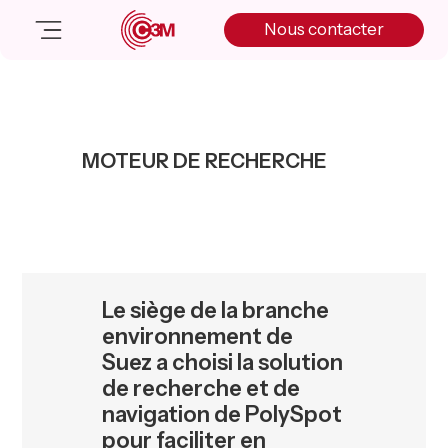
Skip
Skip
Skip
Nous contacter
to
to
to
primary
main
primary
navigation
content
sidebar
Nos solutions
Cas client
MOTEUR DE RECHERCHE
Salle de presse
Nos actualités
A propos
Manifesto
Livre blanc
Le siège de la branche
Nous contacter
environnement de
Suez a choisi la solution
de recherche et de
navigation de PolySpot
pour faciliter en