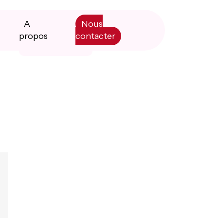
A
Nous
propos
contacter
Primary
Manifesto
Sidebar
Livre blanc