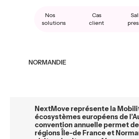
Skip
Skip
Skip
to
to
to
primary
main
primary
Nos
Cas
Sal
navigation
content
sidebar
solutions
client
pres
NORMANDIE
NextMove représente la Mobility
écosystèmes européens de l’Au
convention annuelle permet d
régions Île-de France et Norma