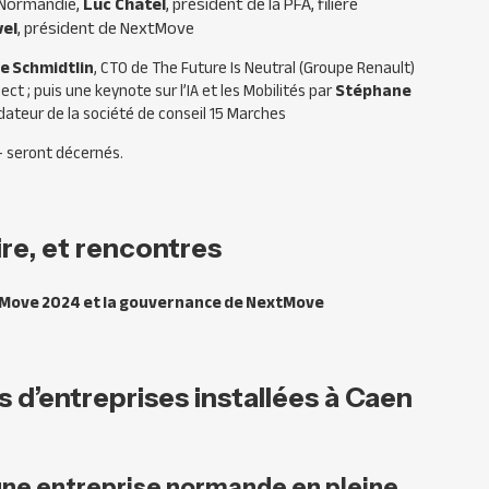
n Normandie,
Luc Chatel
, président de la PFA, filière
vel
, président de NextMove
e Schmidtlin
, CTO de The Future Is Neutral (Groupe Renault)
ect ; puis une keynote sur l’IA et les Mobilités par
Stéphane
dateur de la société de conseil 15 Marches
– seront décernés.
re, et rencontres
xtMove 2024 et la gouvernance de NextMove
es d’entreprises installées à Caen
’une entreprise normande en pleine