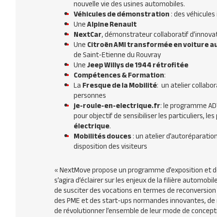
nouvelle vie des usines automobiles.
Véhicules de démonstration
: des véhicules
Une
Alpine Renault
NextCar
, démonstrateur collaboratif d’innov
Une
Citroën AMI transformée en voiture 
de Saint-Etienne du Rouvray
Une
Jeep Willys de 1944 rétrofitée
Compétences & Formation
:
La
Fresque de la Mobilité
: un atelier collabo
personnes
je-roule-en-electrique.fr
: le programme ADV
pour objectif de sensibiliser les particuliers, l
électrique
.
Mobilités douces
: un atelier d’autoréparatio
disposition des visiteurs
«
NextMove propose un programme d’exposition et de c
s’agira d’éclairer sur les enjeux de la filière automobi
de susciter des vocations en termes de reconversion o
des PME et des start-ups normandes innovantes, de m
de révolutionner l’ensemble de leur mode de concepti