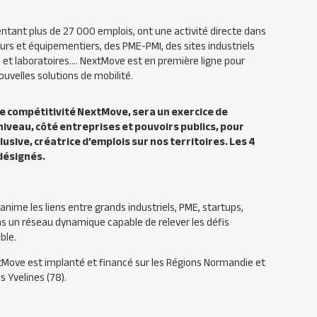
ntant plus de 27 000 emplois, ont une activité directe dans
urs et équipementiers, des PME-PMI, des sites industriels
e et laboratoires…. NextMove est en première ligne pour
ouvelles solutions de mobilité.
e compétitivité NextMove, sera un exercice de
niveau, côté entreprises et pouvoirs publics, pour
clusive, créatrice d’emplois sur nos territoires. Les 4
 désignés.
nime les liens entre grands industriels, PME, startups,
ns un réseau dynamique capable de relever les défis
ble.
tMove est implanté et financé sur les Régions Normandie et
s Yvelines (78).