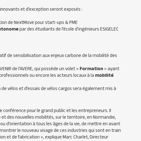
 innovants et d’exception seront exposés :
ation de NextMove pour start-ups & PME
autonome
par des étudiants de l’école d’ingénieurs ESIGELEC
ratif de sensibilisation aux enjeux carbone de la mobilité des
ENIR de l’AVERE, qui possède un volet «
Formation
» ayant
es professionnels ou encore les acteurs locaux à la
mobilité
n de vélos et d’essais de vélos cargos sera également mis à
onférence pour le grand public et les entrepreneurs. Il
le et des nouvelles mobilités, sur le territoire, en Normandie,
u d’orientation à tous les âges de la vie, de mettre en avant
ontrer le nouveau visage de ces industries qui sont en train
on et de fabrication
», explique Marc Charlet, Directeur