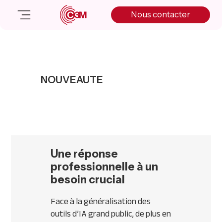
Skip
Skip
Skip
Nous contacter
to
to
to
primary
main
primary
navigation
content
sidebar
Nos solutions
Cas client
NOUVEAUTE
Salle de presse
Nos actualités
A propos
Manifesto
Livre blanc
Une réponse
Nous contacter
professionnelle à un
besoin crucial
Face à la généralisation des
outils d’IA grand public, de plus en