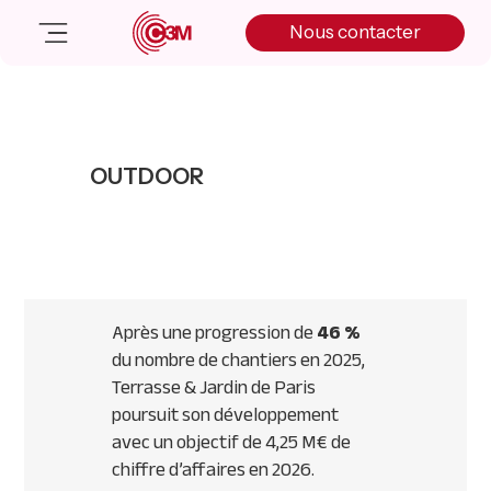
Skip
Skip
Skip
Nous contacter
to
to
to
primary
main
primary
navigation
content
sidebar
Nos solutions
Cas client
OUTDOOR
Salle de presse
Nos actualités
A propos
Manifesto
Livre blanc
Après une progression de
46 %
Nous contacter
du nombre de chantiers en 2025,
Terrasse & Jardin de Paris
poursuit son développement
avec un objectif de 4,25 M€ de
chiffre d’affaires en 2026.