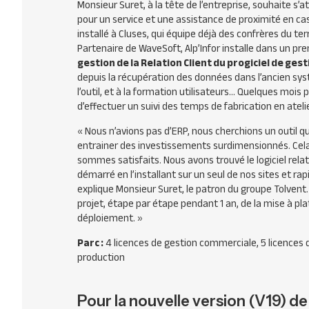
Monsieur Suret, à la tête de l’entreprise, souhaite s’
pour un service et une assistance de proximité en cas 
installé à Cluses, qui équipe déjà des confrères du terri
Partenaire de WaveSoft, Alp’Infor installe dans un p
gestion de la Relation Client du progiciel de gest
depuis la récupération des données dans l’ancien sy
l’outil, et à la formation utilisateurs… Quelques mois
d’effectuer un suivi des temps de fabrication en ateli
« Nous n’avions pas d’
ERP
, nous cherchions un outil q
entrainer des investissements surdimensionnés. Cela
sommes satisfaits. Nous avons trouvé le logiciel rela
démarré en l’installant sur un seul de nos sites et rap
explique Monsieur Suret, le patron du groupe Tolvent. 
projet, étape par étape pendant 1 an, de la mise à pl
déploiement. »
Parc :
4 licences de gestion commerciale, 5 licences de
production
Pour la nouvelle version (V19) d