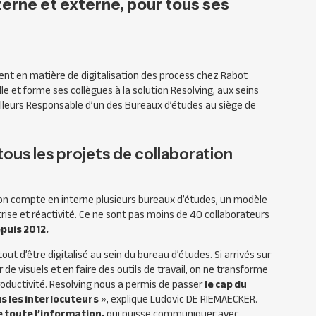
erne et externe, pour tous ses
ent en matière de digitalisation des process chez Rabot
e et forme ses collègues à la solution Resolving, aux seins
 ailleurs Responsable d’un des Bureaux d’études au siège de
tous les projets de collaboration
on
compte en interne plusieurs bureaux d’études, un modèle
trise et réactivité. Ce ne sont pas moins de 40 collaborateurs
puis 2012.
out d’être digitalisé au sein du bureau d’études. Si arrivés sur
r de visuels et en faire des outils de travail, on ne transforme
roductivité. Resolving nous a permis de passer
le cap du
us les interlocuteurs
», explique Ludovic DE RIEMAECKER.
e toute l’information,
qui puisse communiquer avec