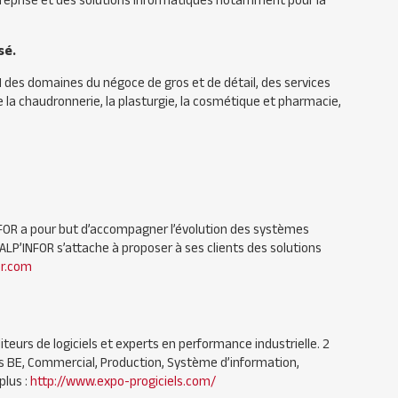
ntreprise et des solutions informatiques notamment pour la
sé.
I
des domaines du négoce de gros et de détail, des services
ue la chaudronnerie, la plasturgie, la cosmétique et pharmacie,
INFOR a pour but d’accompagner l’évolution des systèmes
 ALP’INFOR s’attache à proposer à ses clients des solutions
or.com
eurs de logiciels et experts en performance industrielle. 2
es BE, Commercial, Production, Système d’information,
plus :
http://www.expo-progiciels.com/