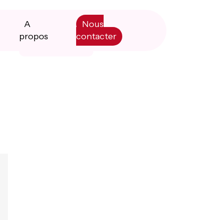
A
Nous
propos
contacter
Primary
Manifesto
Sidebar
Livre blanc