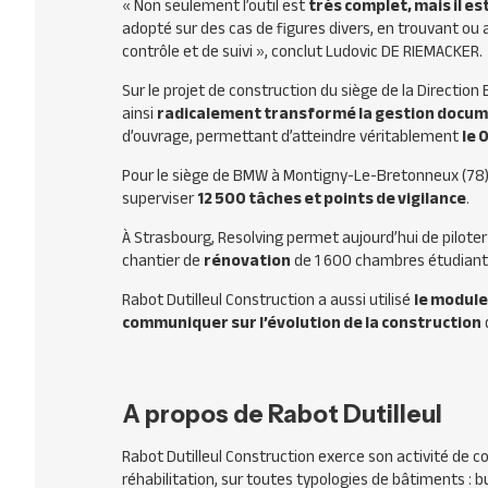
«
Non seulement l’outil est
très complet, mais il es
adopté sur des cas de figures divers, en trouvant ou 
contrôle et de suivi
», conclut Ludovic DE RIEMACKER.
Sur le projet de construction du siège de la Directio
ainsi
radicalement transformé la gestion docu
d’ouvrage, permettant d’atteindre véritablement
le 
Pour le siège de BMW à Montigny-Le-Bretonneux (78), u
superviser
12 500 tâches et points de vigilance
.
À Strasbourg, Resolving permet aujourd’hui de pilote
chantier de
rénovation
de 1 600 chambres étudiant
Rabot Dutilleul Construction a aussi utilisé
le module
communiquer sur l’évolution de la construction
A propos de Rabot Dutilleul
Rabot Dutilleul Construction exerce son activité de
réhabilitation, sur toutes typologies de bâtiments : 