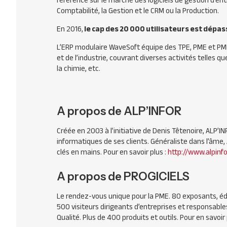
référence sur le marché des logiciels de gestion d’e
Comptabilité, la Gestion et le
CRM
ou la Production.
En 2016,
le cap des 20 000 utilisateurs est dépas
L’
ERP
modulaire WaveSoft équipe des
TPE
,
PME
et
PM
et de l’industrie, couvrant diverses activités telles q
la chimie, etc.
A propos de ALP’INFOR
Créée en 2003 à l’initiative de Denis Têtenoire, ALP’
informatiques de ses clients. Généraliste dans l’âme,
clés en mains. Pour en savoir plus :
http://www.alpinf
A propos de PROGICIELS
Le rendez-vous unique pour la PME. 80 exposants, édit
500 visiteurs dirigeants d’entreprises et responsabl
Qualité. Plus de 400 produits et outils. Pour en savoir 