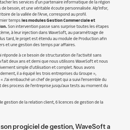
attacher les services d’un partenaire informatique de la région
de besoin, et une véritable écoute personnalisée. Alp’Infor,
toire de la vallée de l’Arve, correspond au profil.
remier temps
les modules Gestion Commerciale et
ion.
Son intervention passe sans surprise toutes les étapes
stème, à leur injection dans WaveSoft, au paramétrage de
 plus tard, le projet est étendu au module de Production afin
ers et une gestion des temps par affaires.
ui réponde à ce besoin de structuration de l’activité sans
 fait deux ans et demi que nous utilisons WaveSoft et nous
tivement simple d’utilisation et complet. Nous avons
idement, il a équipé les trois entreprises du Groupe »,
« J’ai embauché un chef de projet qui a suivi l’ensemble du
at des process de l’entreprise jusqu’aux tests au moment du
 gestion de la relation client, 6 licences de gestion de la
e son progiciel de gestion, WaveSoft a