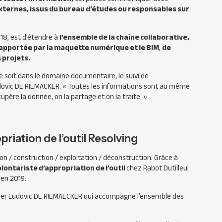
externes, issus du bureau d’études ou responsables sur
018, est d’étendre à
l’ensemble de la chaîne collaborative,
apportée par la maquette numérique et le BIM
,
de
s projets.
ce soit dans le domaine documentaire, le suivi de
udovic DE RIEMACKER. «
Toutes les informations sont au même
père la donnée, on la partage et on la traite.
»
riation de l’outil Resolving
on / construction / exploitation / déconstruction. Grâce à
olontariste d’appropriation de l’outil
chez
Rabot Dutilleul
 en 2019.
ner Ludovic DE RIEMAECKER qui accompagne l’ensemble des