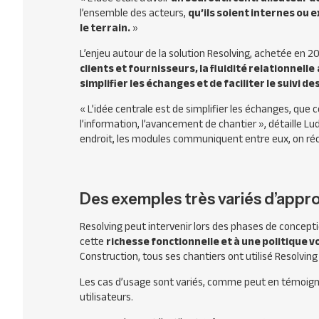
l’ensemble des acteurs,
qu’ils soient internes ou 
le terrain.
»
L’enjeu autour de la solution Resolving, achetée en 2
clients et fournisseurs, la fluidité relationnelle
simplifier les échanges et de faciliter le suivi de
«
L’idée centrale est de simplifier les échanges, que 
l’information, l’avancement de chantier
», détaille L
endroit, les modules communiquent entre eux, on récu
Des exemples très variés d’approp
Resolving peut intervenir
lors des phases de concepti
cette
richesse fonctionnelle et à une politique v
Construction
,
tous ses chantiers ont utilisé Resolving
Les cas d’usage sont variés, comme peut en témoig
utilisateurs.