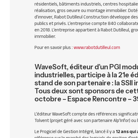
résidentiels, bâtiments industriels, centres hospitali
réalisation, gros oeuvre ou montage immobilier. Doté
d’innover, Rabot Dutilleul Construction développe d
publics et privés. L’entreprise compte 840 collaborateu
en 2018. L’entreprise appartient à Rabot Dutilleul, 
immobilier.
Pour en savoir plus :
www.rabotdutilleul.com
WaveSoft, éditeur d’un PGI modu
industrielles, participe à la 21e
stand de son partenaire : la SSII
Tous deux sont sponsors de cett
octobre – Espace Rencontre – 3
L’éditeur WaveSoft compte des références significat
Tolvent (projet géré avec son partenaire Alp’Infor) ou
Le Progiciel de Gestion Intégré, lancé il y a
12 ans qu