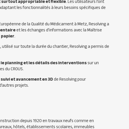
t surtout appropriable et flexible
. Les utilisateurs l’ont
adaptant les fonctionnalités à leurs besoins spécifiques de
n Européenne de la Qualité du Médicament à Metz, Resolving a
mentaire
et les échanges d’informations avec la Maîtrise
0 papier
.
tilisé sur toute la durée du chantier, Resolving a permis de
r
le planning et les détails des interventions
sur un
es du CROUS.
 suivi et avancement en 3D
de Resolving pour
d’autres projets.
 construction depuis 1920 en travaux neufs comme en
bureaux, hôtels, établissements scolaires, immeubles