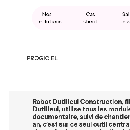
Skip
Skip
Skip
to
to
to
primary
main
primary
Nos
Cas
Sal
navigation
content
sidebar
solutions
client
pres
PROGICIEL
Rabot Dutilleul Construction, f
Dutilleul, utilise tous les modu
documentaire, suivi de chantier
an, c’est sur ce seul outil cent