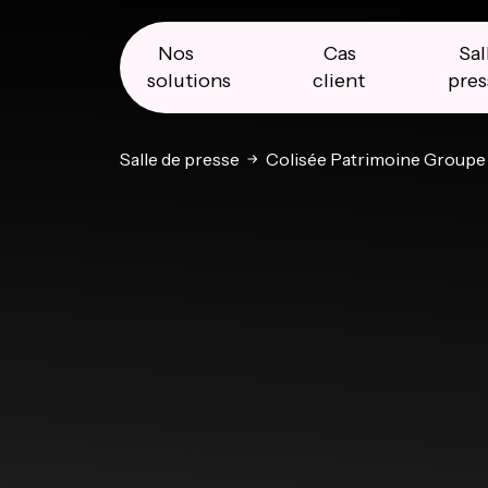
Skip
Skip
Skip
to
to
to
primary
main
primary
Nos
Cas
Sal
navigation
content
sidebar
solutions
client
pres
Salle de presse
Colisée Patrimoine Groupe