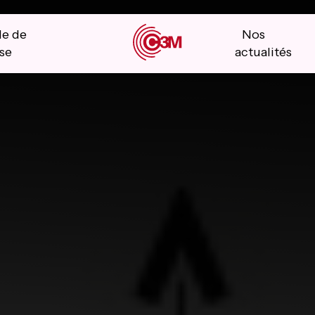
le de
Nos
se
actualités