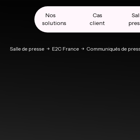
Skip
Skip
Skip
to
to
to
primary
main
primary
Nos
Cas
Sal
navigation
content
sidebar
solutions
client
pres
Salle de presse
E2C France
Communiqués de pres