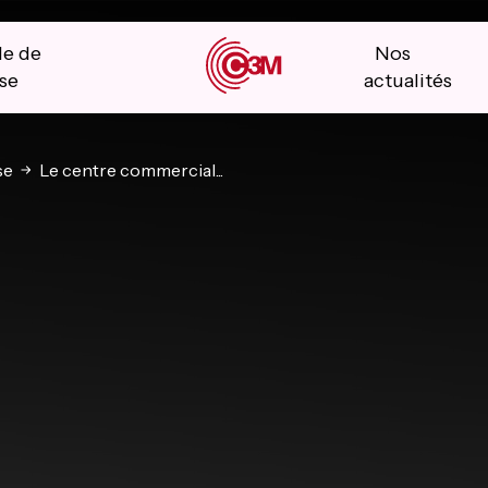
le de
Nos
se
actualités
se
Le centre commercial...