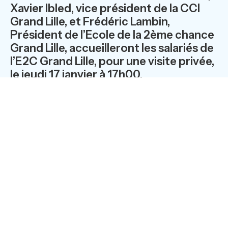
Xavier Ibled, vice président de la CCI
Grand Lille, et Frédéric Lambin,
Président de l’Ecole de la 2ème chance
Grand Lille, accueilleront les salariés de
l’E2C Grand Lille, pour une visite privée,
le jeudi 17 janvier à 17h00.
Cette visite sera suivie de la cérémonie des voeux de
l’E2C en présence des membres de son Conseil
d’Administration et des bénévoles de l’école, ainsi que la
direction d’Arc International. Un événement qui s’inscrit
dans le cadre de la convention signée en 2012 entre