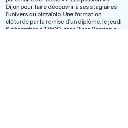
Dijon pour faire découvrir à ses stagiaires
l’univers du pizzaïolo. Une formation
clôturée par la remise d’un diplôme, le jeudi
6 décembre à 17h00, chez Pizza Passion au
41, rue Sambin à Dijon.
L’E2C Côte d’Or se mobilise pour
l’insertion professionnelle de ses
jeunes
Luigi Smile, professionnel mondialement reconnu et
gérant du restaurant et de l’école de pizzaiolo, a signé